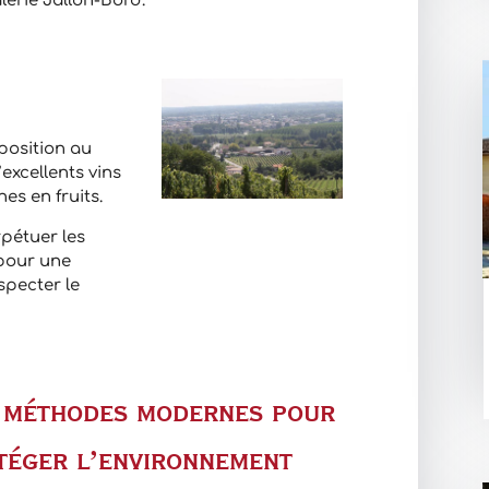
lérie Jallon-Bord.
xposition au
’excellents vins
hes en fruits.
rpétuer les
 pour une
specter le
 méthodes modernes pour
téger l’environnement