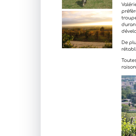
Valéri
préfèr
troupe
durant
dével
De plu
rétabl
Toute
raison