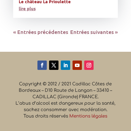
Le château La Prioulette
lire plus
« Entrées précédentes
Entrées suivantes »
Copyright © 2012 / 2021 Cadillac Côtes de
Bordeaux – D10 Route de Langon – 33410 –
CADILLAC (Gironde) FRANCE.
L’abus d’alcool est dangereux pour la santé,
sachez consommer avec modération.
Tous droits réservés
Mentions légales