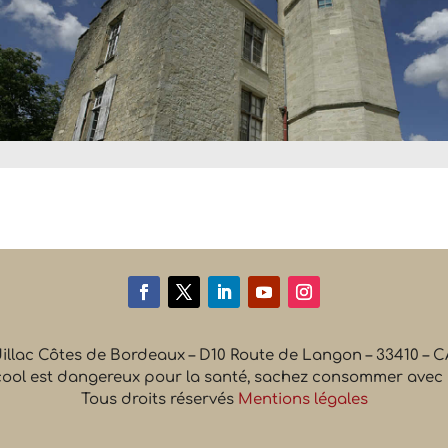
dillac Côtes de Bordeaux – D10 Route de Langon – 33410 –
cool est dangereux pour la santé, sachez consommer avec
Tous droits réservés
Mentions légales