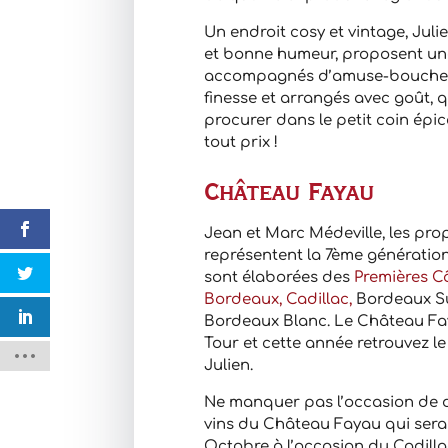
Un endroit cosy et vintage, Juli
et bonne humeur, proposent une 
accompagnés d’amuse-bouche de
finesse et arrangés avec goût,
procurer dans le petit coin épic
tout prix !
Château Fayau
Jean et Marc Médeville, les pro
représentent la 7ème génération.
sont élaborées des
Premières C
Bordeaux, Cadillac,
Bordeaux Su
Bordeaux Blanc. Le Château Fay
Tour et cette année retrouvez l
Julien.
Ne manquer pas l’occasion de dé
vins du Château Fayau qui sera 
Octobre à l’occasion du Cadilla