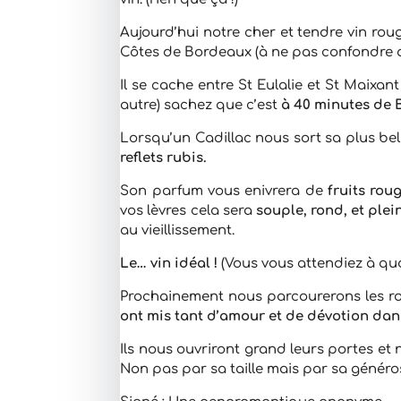
Aujourd’hui notre cher et tendre vin rou
Côtes de Bordeaux (à ne pas confondre av
Il se cache entre St Eulalie et St Maixan
autre) sachez que c’est
à 40 minutes de 
Lorsqu’un Cadillac nous sort sa plus bel
reflets rubis.
Son parfum vous enivrera de
fruits rou
vos lèvres cela sera
souple, rond, et plein
au vieillissement.
Le… vin idéal !
(Vous vous attendiez à quo
Prochainement nous parcourerons les ro
ont mis tant d’amour et de dévotion dans
Ils nous ouvriront grand leurs portes et
Non pas par sa taille mais par sa généros