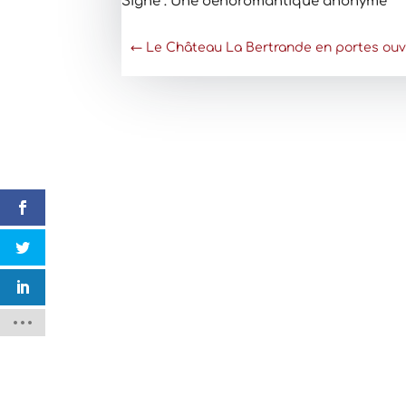
Signé : Une oenoromantique anonyme
←
Le Château La Bertrande en portes ouv