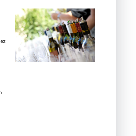
lez
!
n